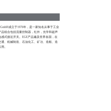
Sensoren GmbH成立于1976年，是一家知名从事于工业
产品组合包括流量控制器，红外，光学和超声
电感式接近开关。
EGE产品遍及世界各国，在
交通、机械制造、石油化工、矿冶、造船、造
应用。